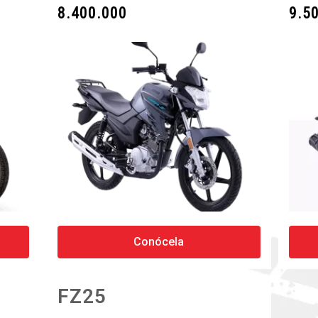
8.400.000
9.5
Conócela
FZ25