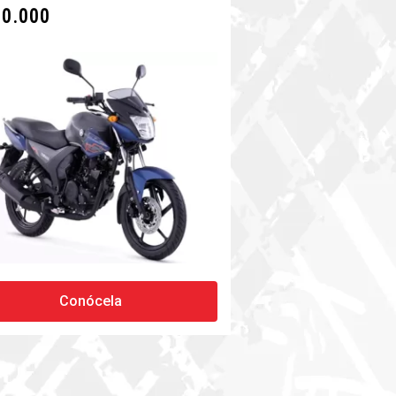
00.000
Conócela