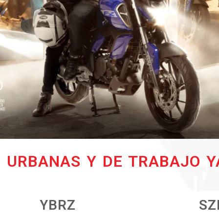
 URBANAS Y DE TRABAJO 
YBRZ
SZ